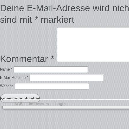
Deine E-Mail-Adresse wird nicht 
sind mit
*
markiert
Kommentar
*
Name
*
E-Mail-Adresse
*
Website
AGB
Impressum
Login