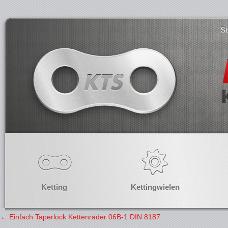
S
Ketting
Kettingwielen
←
Einfach Taperlock Kettenräder 06B-1 DIN 8187