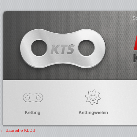
S
Ketting
Kettingwielen
←
Baureihe KLDB