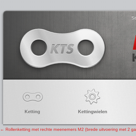
S
Ketting
Kettingwielen
←
Rollenketting met rechte meenemers M2 (brede uitvoering met 2 ga