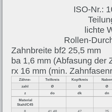
ISO-Nr.: 1
Teilu
lichte 
Rollen-Durc
Zahnbreite bf2 25,5 mm
ba 1,6 mm (Abfasung der Z
rx 16 mm (min. Zahnfasenr
Zähne-
Teilkreis
Kopfkreis
Nabe
zahl
Ø
Ø
Ø
z
do
dk
dn
Material
Stahl/C45
8
41,48
47
25