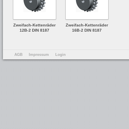
Zweifach-Kettenräder
Zweifach-Kettenräder
12B-2 DIN 8187
16B-2 DIN 8187
AGB
Impressum
Login