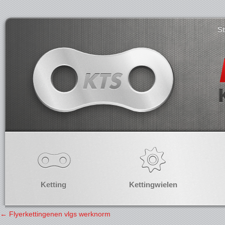
S
Ketting
Kettingwielen
←
Flyerkettingenen vlgs werknorm