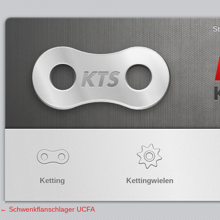
S
Ketting
Kettingwielen
←
Schwenkflanschlager UCFA