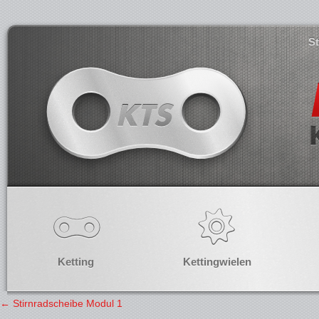
S
Ketting
Kettingwielen
←
Stirnradscheibe Modul 1