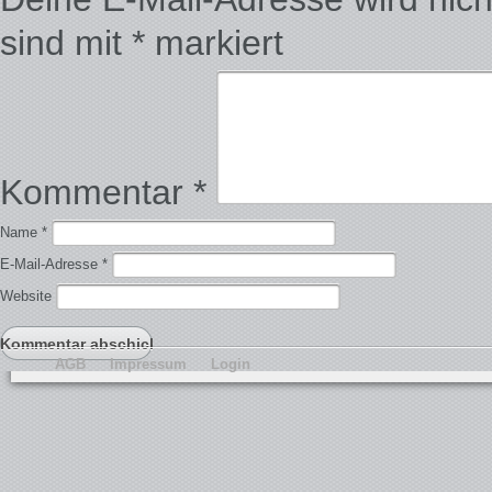
sind mit
*
markiert
Kommentar
*
Name
*
E-Mail-Adresse
*
Website
AGB
Impressum
Login