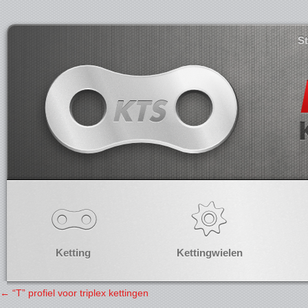
S
Ketting
Kettingwielen
←
“T” profiel voor triplex kettingen