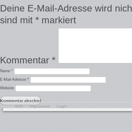
Deine E-Mail-Adresse wird nicht 
sind mit
*
markiert
Kommentar
*
Name
*
E-Mail-Adresse
*
Website
AGB
Impressum
Login