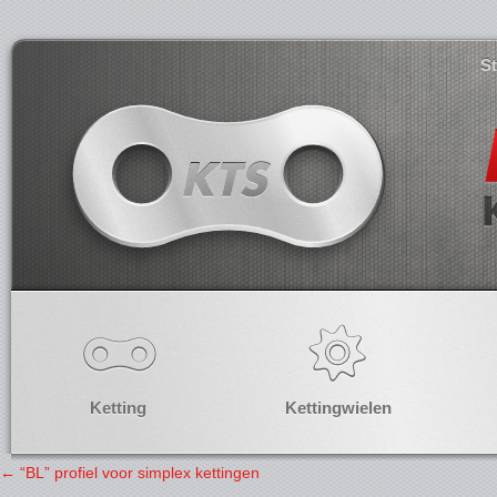
S
Ketting
Kettingwielen
←
“BL” profiel voor simplex kettingen