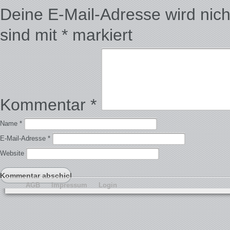
Deine E-Mail-Adresse wird nicht 
sind mit
*
markiert
Kommentar
*
Name
*
E-Mail-Adresse
*
Website
AGB
Impressum
Login