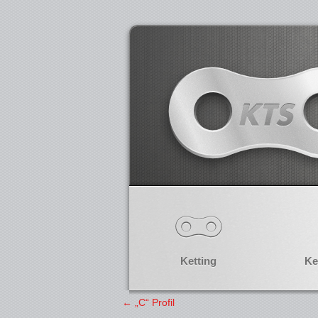
Ketting
Ke
←
„C“ Profil