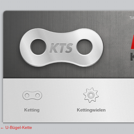
S
Ketting
Kettingwielen
←
U-Bügel-Kette