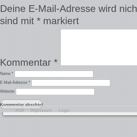
Deine E-Mail-Adresse wird nicht 
sind mit
*
markiert
Kommentar
*
Name
*
E-Mail-Adresse
*
Website
AGB
Impressum
Login