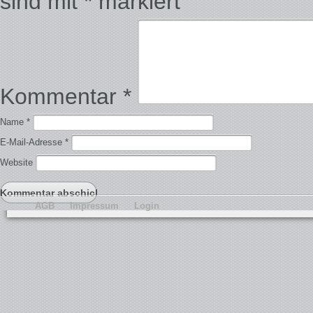
sind mit
*
markiert
Kommentar
*
Name
*
E-Mail-Adresse
*
Website
AGB
Impressum
Login