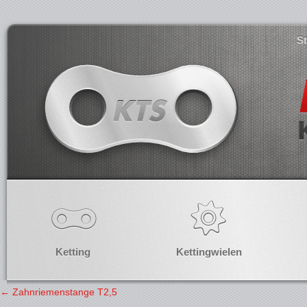
S
Ketting
Kettingwielen
←
Zahnriemenstange T2,5