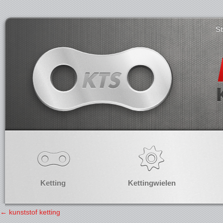
S
Ketting
Kettingwielen
←
kunststof ketting