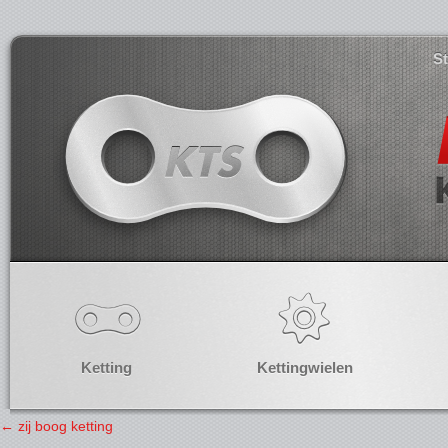
S
Ketting
Kettingwielen
←
zij boog ketting