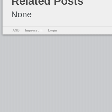
Related Posts
None
AGB
Impressum
Login