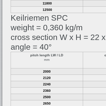
11800
12500
Keilriemen SPC
weight = 0,360 kg/m
cross section W x H = 22 x
angle = 40°
pitch length LW / LD
mm
2000
2120
2240
2360
2500
2650