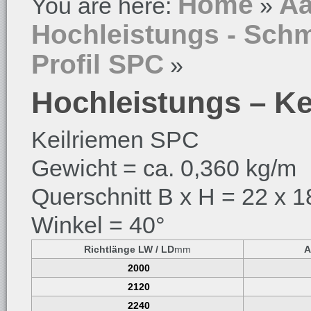
Home
Aa
You are here:
»
Hochleistungs - Schm
Profil SPC
»
Hochleistungs – Ke
Keilriemen SPC
Gewicht = ca. 0,360 kg/m
Querschnitt B x H = 22 x 1
Winkel = 40°
Richtlänge LW / LD
mm
A
2000
2120
2240