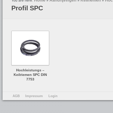
Home
Aandrijvingen
Keilriemen
Hoc
You are here:
»
»
»
Profil SPC
Hochleistungs –
Keilriemen SPC DIN
7753
AGB
Impressum
Login