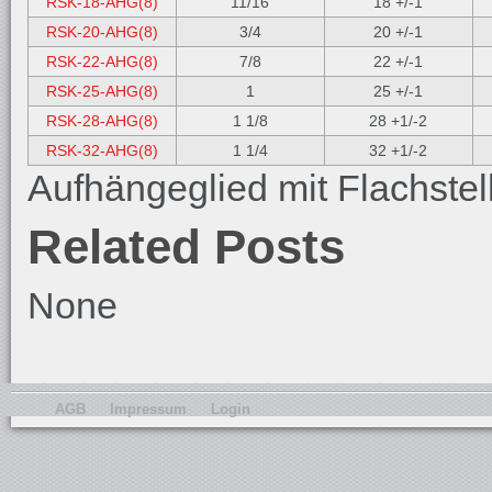
RSK-18-AHG(8)
11/16
18 +/-1
RSK-20-AHG(8)
3/4
20 +/-1
RSK-22-AHG(8)
7/8
22 +/-1
RSK-25-AHG(8)
1
25 +/-1
RSK-28-AHG(8)
1 1/8
28 +1/-2
RSK-32-AHG(8)
1 1/4
32 +1/-2
Aufhängeglied mit Flachstel
Related Posts
None
AGB
Impressum
Login