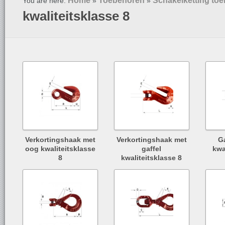
Home
Toebehoren
Schakelketting to
You are here:
»
»
kwaliteitsklasse 8
Verkortingshaak met
Verkortingshaak met
G
oog kwaliteitsklasse
gaffel
kwa
8
kwaliteitsklasse 8