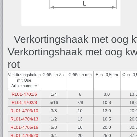
Verkortingshaak met oog kw
Verkortingshaak met oog kwa
rot
Verkürzungshaken
Größe in Zoll
Größe in mm
E +/- 0,5mm
Ø +/- 0
mit Öse
Artikelnummer
RL01-4701/6
1/4
6
8,0
13,
RL01-4702/8
5/16
7/8
10,8
18,
RL01-4703/10
3/8
10
13,0
20,
RL01-4704/13
1/2
13
16,5
26,
RL01-4705/16
5/8
16
20,0
30,
RL01-4706/20
3/4
20
25,0
37,