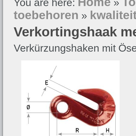
Home
To
You are here:
»
toebehoren
kwalitei
»
Verkortingshaak me
Verkürzungshaken mit Ös