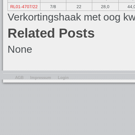
RL01-4707/22
7/8
22
28,0
44,
Verkortingshaak met oog kwa
Related Posts
None
AGB
Impressum
Login