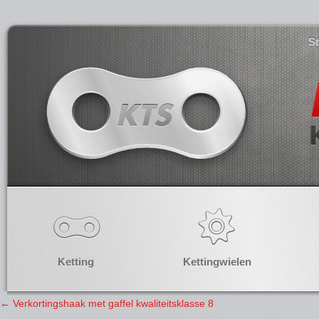
S
Ketting
Kettingwielen
←
Verkortingshaak met gaffel kwaliteitsklasse 8