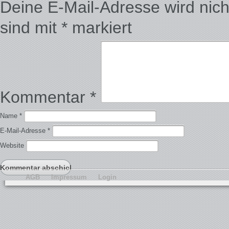
Deine E-Mail-Adresse wird nicht 
sind mit
*
markiert
Kommentar
*
Name
*
E-Mail-Adresse
*
Website
AGB
Impressum
Login