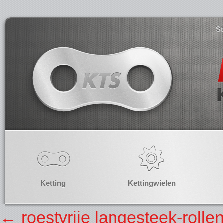
S
Ketting
Kettingwielen
←
roestvrije langesteek-rollen