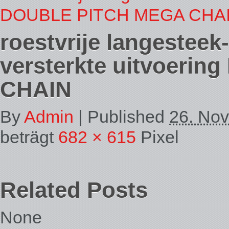
DOUBLE PITCH MEGA CHAI
roestvrije langesteek-
versterkte uitvoeri
CHAIN
By
Admin
|
Published
26. No
beträgt
682 × 615
Pixel
Related Posts
None