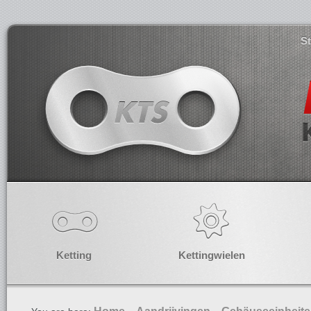
S
Ketting
Kettingwielen