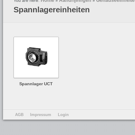
Home
Aandrijvingen
Gehäuseeinheit
You are here:
»
»
Spannlagereinheiten
Spannlager UCT
AGB
Impressum
Login