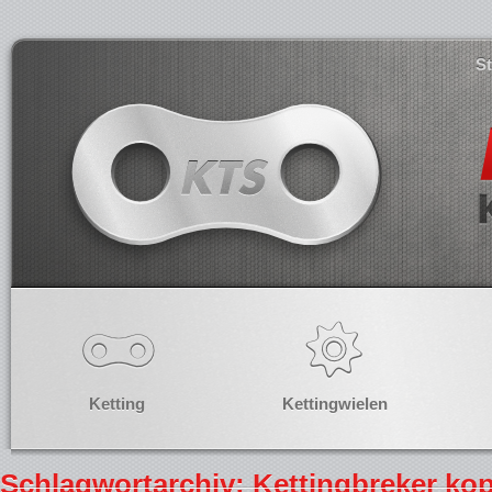
S
Ketting
Kettingwielen
Schlagwortarchiv: Kettingbreker ko