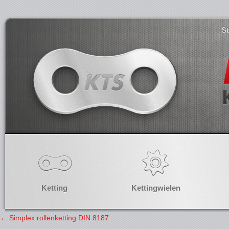
S
Ketting
Kettingwielen
←
Simplex rollenketting DIN 8187