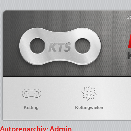
S
Ketting
Kettingwielen
Autorenarchiv:
Admin