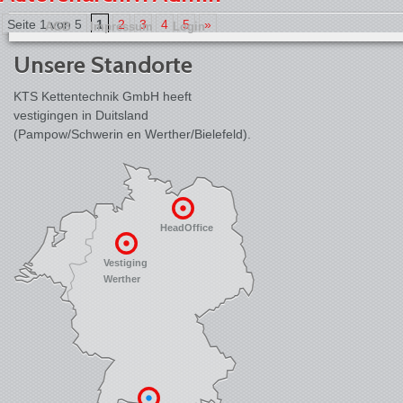
Seite 1 von 5
1
2
3
4
5
»
AGB
Impressum
Login
Unsere Standorte
KTS Kettentechnik GmbH heeft
vestigingen in Duitsland
(Pampow/Schwerin en Werther/Bielefeld).
HeadOffice
Vestiging
Werther