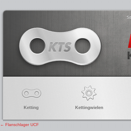
S
Ketting
Kettingwielen
←
Flanschlager UCF