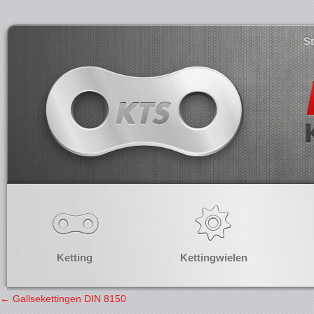
S
Ketting
Kettingwielen
←
Gallsekettingen DIN 8150