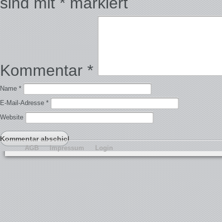
sind mit
*
markiert
Kommentar
*
Name
*
E-Mail-Adresse
*
Website
AGB
Impressum
Login