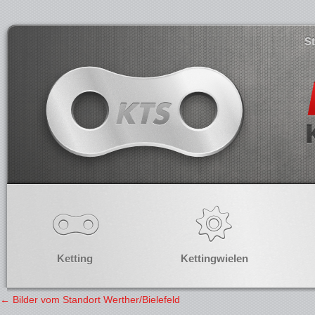
S
Ketting
Kettingwielen
←
Bilder vom Standort Werther/Bielefeld