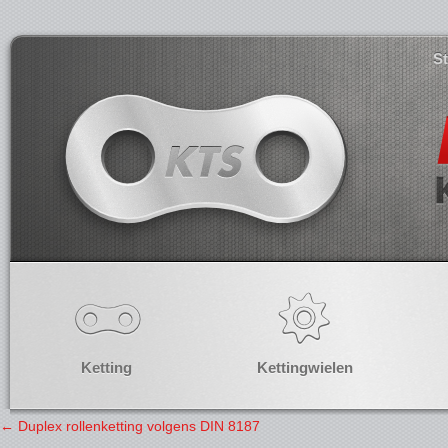
S
Ketting
Kettingwielen
←
Duplex rollenketting volgens DIN 8187