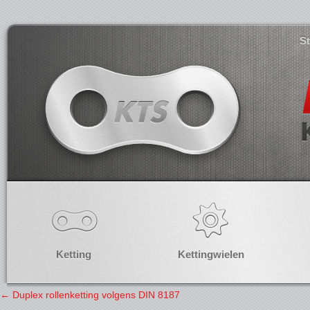
S
Ketting
Kettingwielen
←
Duplex rollenketting volgens DIN 8187