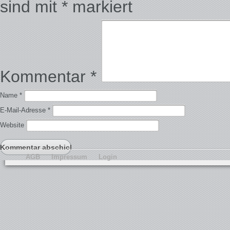
sind mit
*
markiert
Kommentar
*
Name
*
E-Mail-Adresse
*
Website
AGB
Impressum
Login