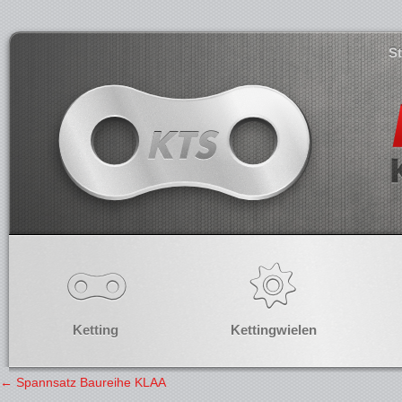
S
Ketting
Kettingwielen
←
Spannsatz Baureihe KLAA