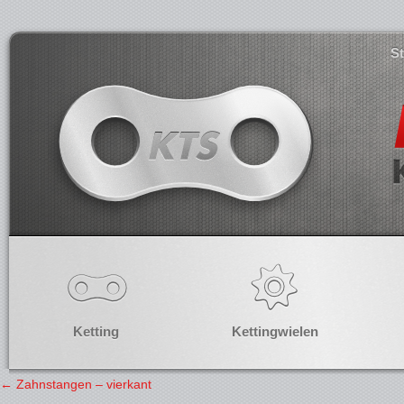
S
Ketting
Kettingwielen
←
Zahnstangen – vierkant