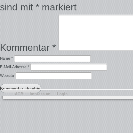
sind mit
*
markiert
Kommentar
*
Name
*
E-Mail-Adresse
*
Website
AGB
Impressum
Login