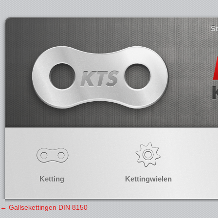
S
Ketting
Kettingwielen
←
Gallsekettingen DIN 8150