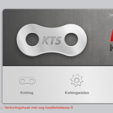
S
Ketting
Kettingwielen
←
Verkortingshaak met oog kwaliteitsklasse 8