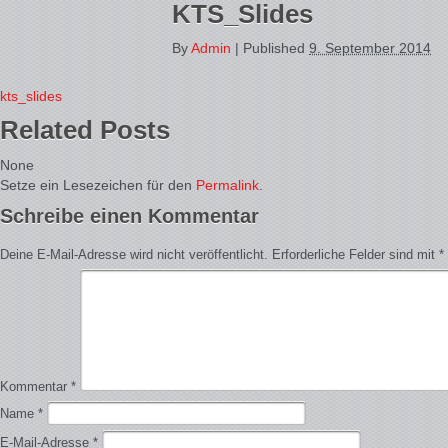
KTS_Slides
By
Admin
|
Published
9. September 2014
kts_slides
Related Posts
None
Setze ein Lesezeichen für den
Permalink
.
Schreibe einen Kommentar
Deine E-Mail-Adresse wird nicht veröffentlicht.
Erforderliche Felder sind mit
*
Kommentar
*
Name
*
E-Mail-Adresse
*