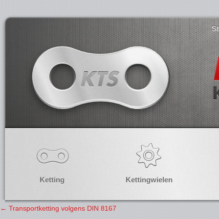
S
Ketting
Kettingwielen
←
Transportketting volgens DIN 8167