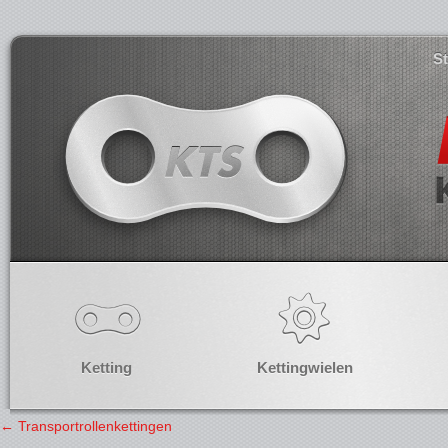
S
Ketting
Kettingwielen
←
Transportrollenkettingen