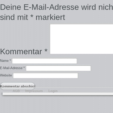
Deine E-Mail-Adresse wird nicht 
sind mit
*
markiert
Kommentar
*
Name
*
E-Mail-Adresse
*
Website
AGB
Impressum
Login