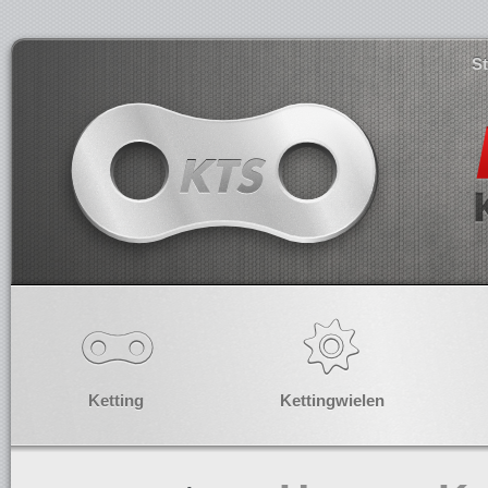
S
Ketting
Kettingwielen